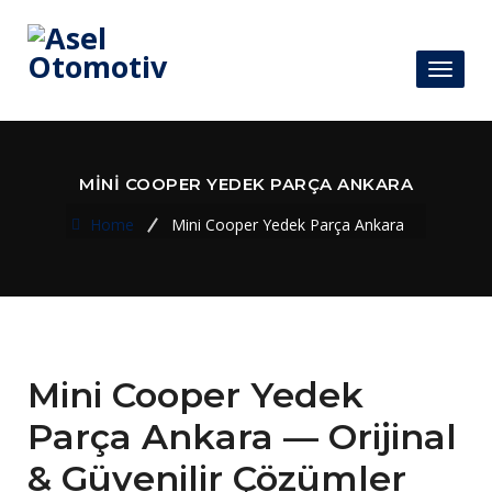
Toggl
naviga
MINI COOPER YEDEK PARÇA ANKARA
Home
Mini Cooper Yedek Parça Ankara
Mini Cooper Yedek
Parça Ankara — Orijinal
& Güvenilir Çözümler