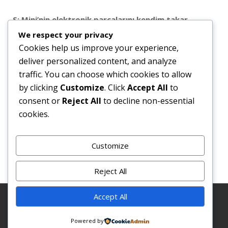
S: Mini’nin elektronik parçalarını kendim takar
mıyım?
We respect your privacy
A: Bazı mekanik parçalar kolayca değişebilir; ancak
Cookies help us improve your experience,
sensör/ECU/airbag gibi elektronik parçalar sonrası
deliver personalized content, and analyze
kodlama ve test gerekebilir — profesyonel destek
traffic. You can choose which cookies to allow
önerilir.
by clicking
Customize
. Click
Accept All
to
consent or
Reject All
to decline non-essential
S: İade & garanti nasıl işliyor?
cookies.
A: Parça türüne göre değişir; genelde elektronik ve sürüş
güvenliği parçalarında 6–12 ay garanti vardır. Kullanılmış
Customize
parçalarda koşullar farklı olabilir.
Reject All
Accept All
© 2025. Tüm hakları saklıdır.
Powered by