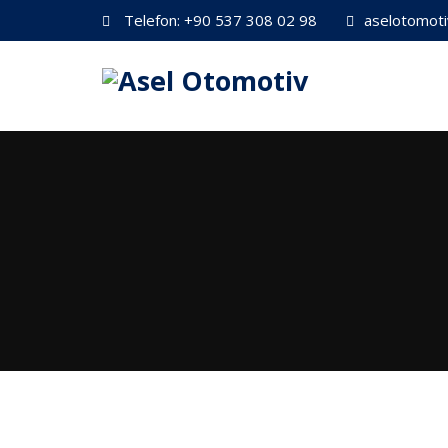
Telefon:
+90 537 308 02 98
aselotomot