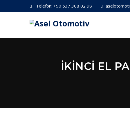
Telefon:
+90 537 308 02 98
aselotomot
İKINCI EL P