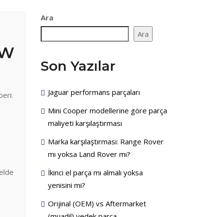
Ara
Ara
MW
Son Yazılar
Jaguar performans parçaları
beri.
Mini Cooper modellerine göre parça
maliyeti karşılaştırması
Marka karşılaştırması: Range Rover
mı yoksa Land Rover mı?
 elde
İkinci el parça mı almalı yoksa
yenisini mi?
Orijinal (OEM) vs Aftermarket
(muadil) yedek parça