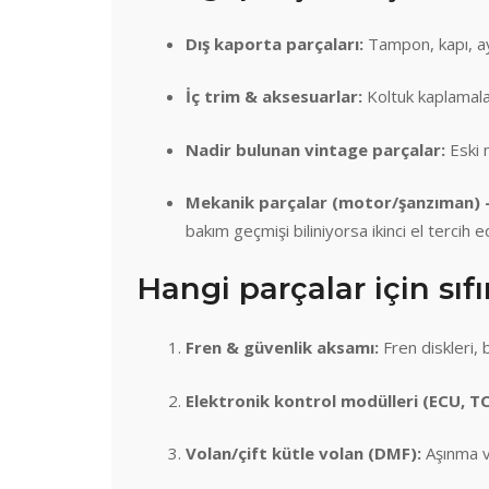
Dış kaporta parçaları:
Tampon, kapı, ay
İç trim & aksesuarlar:
Koltuk kaplamalar
Nadir bulunan vintage parçalar:
Eski 
Mekanik parçalar (motor/şanzıman) 
bakım geçmişi biliniyorsa ikinci el tercih ed
Hangi parçalar için sıfı
Fren & güvenlik aksamı:
Fren diskleri, 
Elektronik kontrol modülleri (ECU, T
Volan/çift kütle volan (DMF):
Aşınma ve