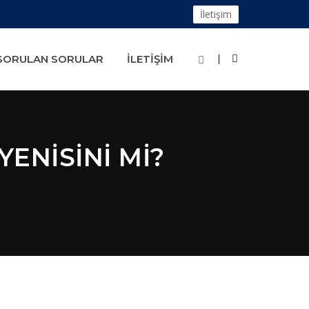
İletişim
 SORULAN SORULAR
İLETIŞIM
YENISINI MI?