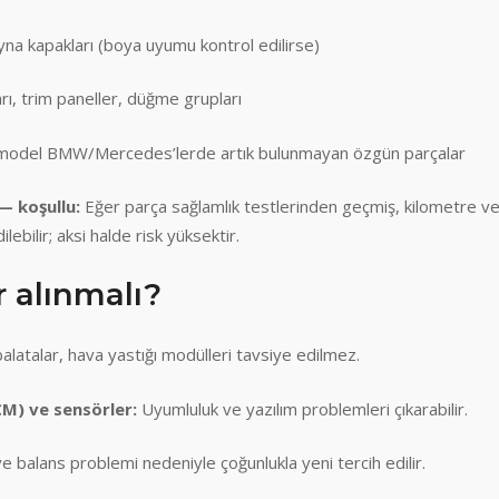
na kapakları (boya uyumu kontrol edilirse)
ı, trim paneller, düğme grupları
model BMW/Mercedes’lerde artık bulunmayan özgün parçalar
— koşullu:
Eğer parça sağlamlık testlerinden geçmiş, kilometre v
ilebilir; aksi halde risk yüksektir.
r alınmalı?
balatalar, hava yastığı modülleri tavsiye edilmez.
CM) ve sensörler:
Uyumluluk ve yazılım problemleri çıkarabilir.
 balans problemi nedeniyle çoğunlukla yeni tercih edilir.