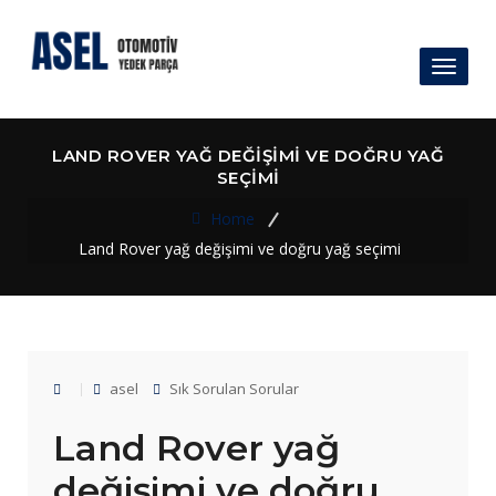
Toggl
naviga
LAND ROVER YAĞ DEĞIŞIMI VE DOĞRU YAĞ
SEÇIMI
Home
Land Rover yağ değişimi ve doğru yağ seçimi
asel
Sık Sorulan Sorular
Land Rover yağ
değişimi ve doğru